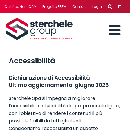
Salta
Certificazioni CAM
Progetto PREM
Contatti
Login
IT
al
contenuto
To
STERCHELE GROUP
Nav
Accessibilità
AREE DI BUSINESS
Dichiarazione di Accessibilità
REALIZZAZIONI
Ultimo aggiornamento: giugno 2026
Sterchele Spa si impegna a migliorare
SERVIZI
l’accessibilità e l’usabilità dei propri canali digitali,
con l’obiettivo di rendere i contenuti il più
NEWS
possibile fruibili da tutti gli utenti.
Consideriamo l’accessibilità un aspetto