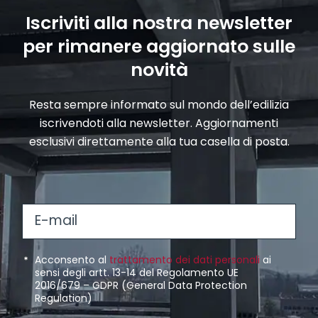
Iscriviti alla nostra newsletter
per rimanere aggiornato sulle
novità
Resta sempre informato sul mondo dell’edilizia
iscrivendoti alla newsletter. Aggiornamenti
esclusivi direttamente alla tua casella di posta.
E
-
m
P
*
P
Acconsento al
trattamento dei dati personali
ai
a
r
P
sensi degli artt. 13-14 del Regolamento UE
r
i
2016/679 – GDPR (General Data Protection
i
r
i
Regulation)
l
v
i
v