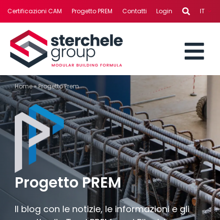
Salta
Certificazioni CAM
Progetto PREM
Contatti
Login
IT
al
contenuto
To
STERCHELE GROUP
Home
»
Progetto Prem
Nav
AREE DI BUSINESS
REALIZZAZIONI
SERVIZI
Progetto PREM
NEWS
Il blog con le notizie, le informazioni e gli