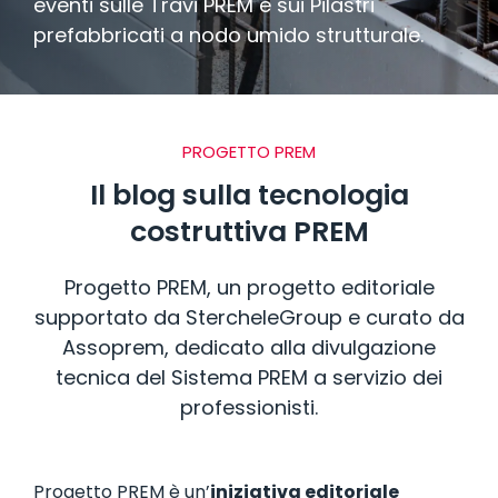
eventi sulle Travi PREM e sui Pilastri
SISTEMI COSTRUTTIVI
prefabbricati a nodo umido strutturale.
CELLULE BAGNO
PROGETTO PREM
PAVIMENTI E RIVESTIMENTI
Il blog sulla tecnologia
costruttiva PREM
Progetto PREM, un progetto editoriale
supportato da StercheleGroup e curato da
Assoprem, dedicato alla divulgazione
tecnica del Sistema PREM a servizio dei
professionisti.
Progetto PREM è un’
iniziativa editoriale