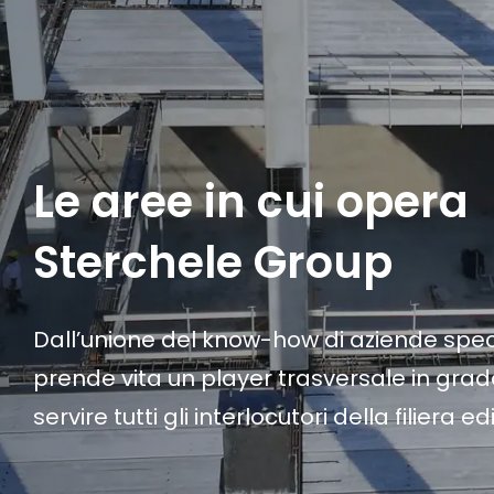
Le aree in cui opera
Sterchele Group
Dall’unione del know-how di aziende speci
prende vita un player trasversale in grad
servire tutti gli interlocutori della filiera edil