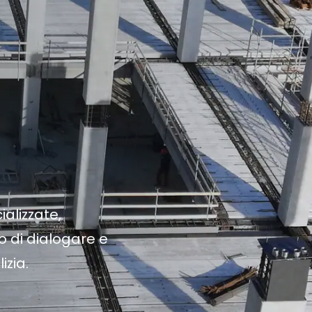
alizzate,
o di dialogare e
izia.