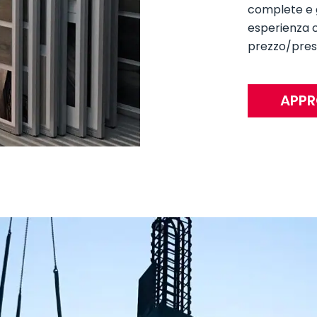
complete e g
esperienza 
prezzo/prest
APPR